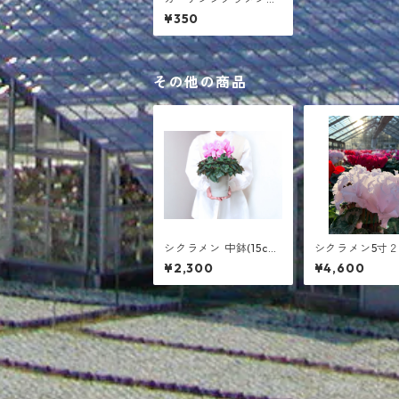
（配送不可 農園での
¥350
販売のみ）
その他の商品
シクラメン 中鉢(15c
シクラメン5寸
m）5寸鉢（箱代込）
ット
¥2,300
¥4,600
全4カラー