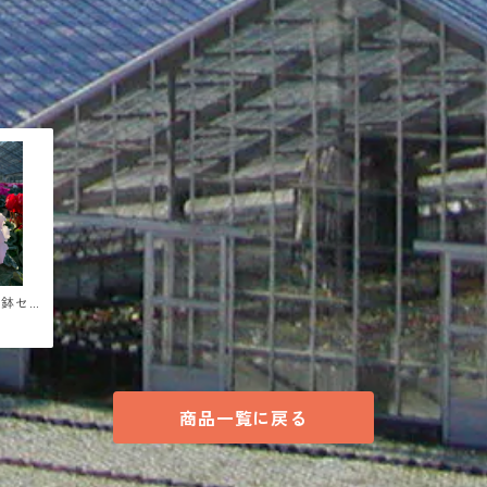
２鉢セ
商品一覧に戻る